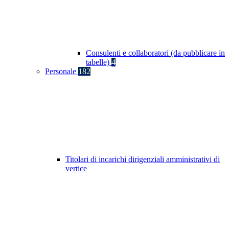
Consulenti e collaboratori (da pubblicare in
tabelle)
4
Personale
182
Titolari di incarichi dirigenziali amministrativi di
vertice