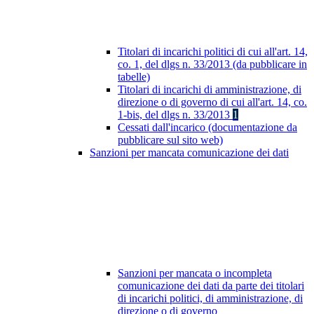
Titolari di incarichi politici di cui all'art. 14,
co. 1, del dlgs n. 33/2013 (da pubblicare in
tabelle)
Titolari di incarichi di amministrazione, di
direzione o di governo di cui all'art. 14, co.
1-bis, del dlgs n. 33/2013
1
Cessati dall'incarico (documentazione da
pubblicare sul sito web)
Sanzioni per mancata comunicazione dei dati
Sanzioni per mancata o incompleta
comunicazione dei dati da parte dei titolari
di incarichi politici, di amministrazione, di
direzione o di governo