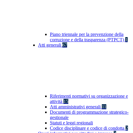
Piano triennale per la prevenzione della
corruzione e della trasparenza (PTPCT)
1
Atti generali
67
Riferimenti normativi su organizzazione e
attività
15
Atti amministrativi generali
11
Documenti di programmazione strategico-
gestionale
Statuti e leggi regionali
Codice disciplinare e codice di condotta
2