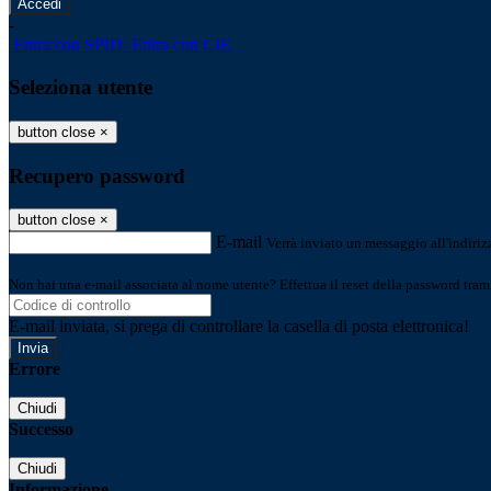
-
Entra con SPID
Entra con CIE
Seleziona utente
button close
×
Recupero password
button close
×
E-mail
Verrà inviato un messaggio all'indirizz
Non hai una e-mail associata al nome utente? Effettua il reset della password tram
E-mail inviata, si prega di controllare la casella di posta elettronica!
Errore
Chiudi
Successo
Chiudi
Informazione