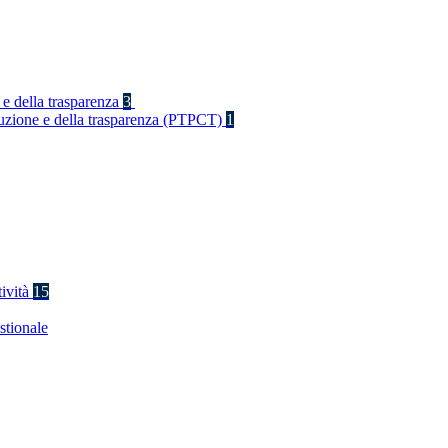
 e della trasparenza
3
rruzione e della trasparenza (PTPCT)
1
tività
15
stionale