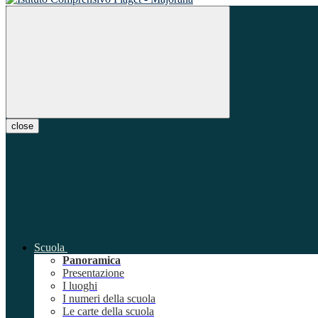
close
Scuola
Panoramica
Presentazione
I luoghi
I numeri della scuola
Le carte della scuola