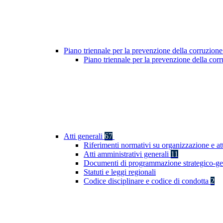
Piano triennale per la prevenzione della corruzione
Piano triennale per la prevenzione della co
Atti generali
67
Riferimenti normativi su organizzazione e at
Atti amministrativi generali
11
Documenti di programmazione strategico-ge
Statuti e leggi regionali
Codice disciplinare e codice di condotta
2