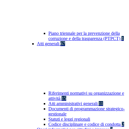
Piano triennale per la prevenzione della
corruzione e della trasparenza (PTPCT)
1
Atti generali
67
Riferimenti normativi su organizzazione e
attività
15
Atti amministrativi generali
11
Documenti di programmazione strategico-
gestionale
Statuti e leggi regionali
Codice disciplinare e codice di condotta
2