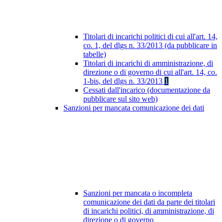
Titolari di incarichi politici di cui all'art. 14,
co. 1, del dlgs n. 33/2013 (da pubblicare in
tabelle)
Titolari di incarichi di amministrazione, di
direzione o di governo di cui all'art. 14, co.
1-bis, del dlgs n. 33/2013
1
Cessati dall'incarico (documentazione da
pubblicare sul sito web)
Sanzioni per mancata comunicazione dei dati
Sanzioni per mancata o incompleta
comunicazione dei dati da parte dei titolari
di incarichi politici, di amministrazione, di
direzione o di governo