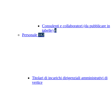
Consulenti e collaboratori (da pubblicare in
tabelle)
4
Personale
182
Titolari di incarichi dirigenziali amministrativi di
vertice