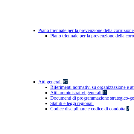
Piano triennale per la prevenzione della corruzione
Piano triennale per la prevenzione della co
Atti generali
67
Riferimenti normativi su organizzazione e at
Atti amministrativi generali
11
Documenti di programmazione strategico-ge
Statuti e leggi regionali
Codice disciplinare e codice di condotta
2