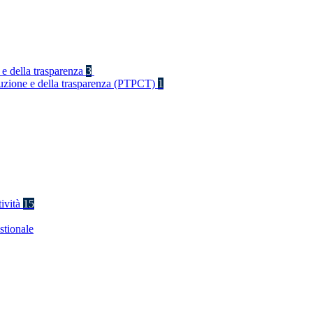
 e della trasparenza
3
rruzione e della trasparenza (PTPCT)
1
tività
15
stionale