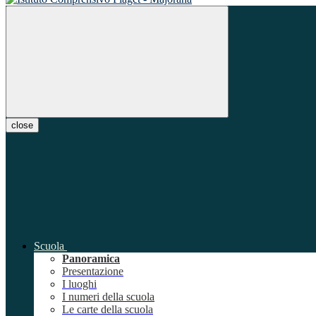
close
Scuola
Panoramica
Presentazione
I luoghi
I numeri della scuola
Le carte della scuola