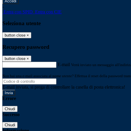
-
Entra con SPID
Entra con CIE
Seleziona utente
button close
×
Recupero password
button close
×
E-mail
Verrà inviato un messaggio all'indirizz
Non hai una e-mail associata al nome utente? Effettua il reset della password tram
E-mail inviata, si prega di controllare la casella di posta elettronica!
Errore
Chiudi
Successo
Chiudi
Informazione