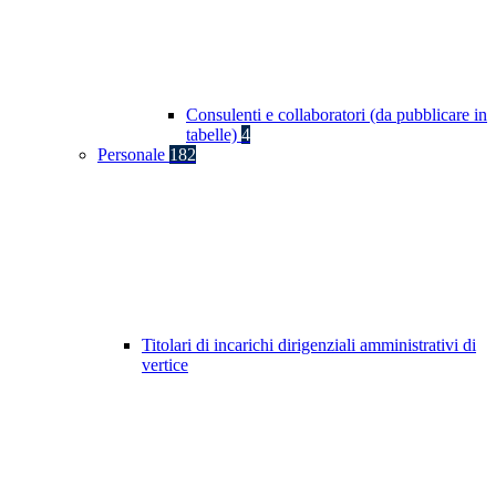
Consulenti e collaboratori (da pubblicare in
tabelle)
4
Personale
182
Titolari di incarichi dirigenziali amministrativi di
vertice