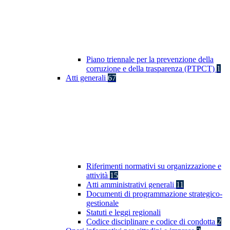
Piano triennale per la prevenzione della
corruzione e della trasparenza (PTPCT)
1
Atti generali
67
Riferimenti normativi su organizzazione e
attività
15
Atti amministrativi generali
11
Documenti di programmazione strategico-
gestionale
Statuti e leggi regionali
Codice disciplinare e codice di condotta
2