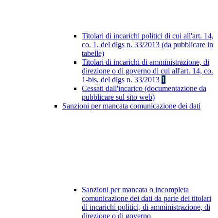
Titolari di incarichi politici di cui all'art. 14,
co. 1, del dlgs n. 33/2013 (da pubblicare in
tabelle)
Titolari di incarichi di amministrazione, di
direzione o di governo di cui all'art. 14, co.
1-bis, del dlgs n. 33/2013
1
Cessati dall'incarico (documentazione da
pubblicare sul sito web)
Sanzioni per mancata comunicazione dei dati
Sanzioni per mancata o incompleta
comunicazione dei dati da parte dei titolari
di incarichi politici, di amministrazione, di
direzione o di governo