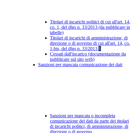
Titolari di incarichi politici di cui all'art. 14,
co. 1, del dlgs n. 33/2013 (da pubblicare in
tabelle)
Titolari di incarichi di amministrazione, di
direzione o di governo di cui all'art. 14, co.
1-bis, del dlgs n. 33/2013
1
Cessati dall'incarico (documentazione da
pubblicare sul sito web)
Sanzioni per mancata comunicazione dei dati
Sanzioni per mancata o incompleta
comunicazione dei dati da parte dei titolari
di incarichi politici, di amministrazione, di
direzione o di governo