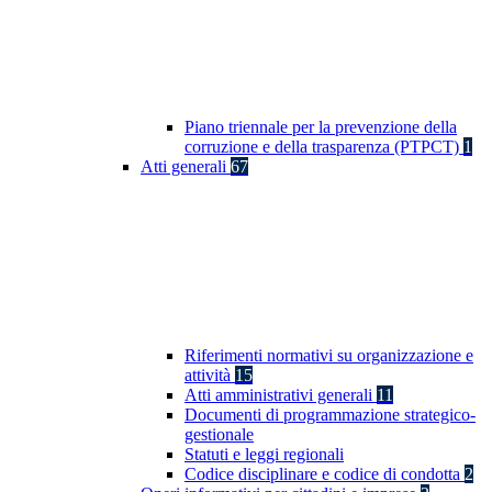
Piano triennale per la prevenzione della
corruzione e della trasparenza (PTPCT)
1
Atti generali
67
Riferimenti normativi su organizzazione e
attività
15
Atti amministrativi generali
11
Documenti di programmazione strategico-
gestionale
Statuti e leggi regionali
Codice disciplinare e codice di condotta
2