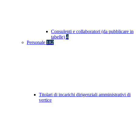
Consulenti e collaboratori (da pubblicare in
tabelle)
4
Personale
182
Titolari di incarichi dirigenziali amministrativi di
vertice