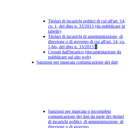
Titolari di incarichi politici di cui all'art. 14,
co. 1, del dlgs n. 33/2013 (da pubblicare in
tabelle)
Titolari di incarichi di amministrazione, di
direzione o di governo di cui all'art. 14, co.
1-bis, del dlgs n. 33/2013
1
Cessati dall'incarico (documentazione da
pubblicare sul sito web)
Sanzioni per mancata comunicazione dei dati
Sanzioni per mancata o incompleta
comunicazione dei dati da parte dei titolari
di incarichi politici, di amministrazione, di
direzione o di governo