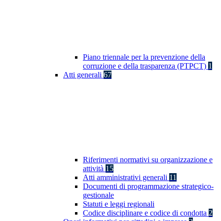
Piano triennale per la prevenzione della
corruzione e della trasparenza (PTPCT)
1
Atti generali
67
Riferimenti normativi su organizzazione e
attività
15
Atti amministrativi generali
11
Documenti di programmazione strategico-
gestionale
Statuti e leggi regionali
Codice disciplinare e codice di condotta
2