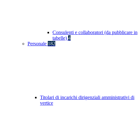
Consulenti e collaboratori (da pubblicare in
tabelle)
4
Personale
182
Titolari di incarichi dirigenziali amministrativi di
vertice