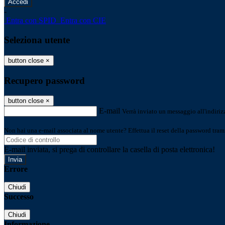
-
Entra con SPID
Entra con CIE
Seleziona utente
button close
×
Recupero password
button close
×
E-mail
Verrà inviato un messaggio all'indirizz
Non hai una e-mail associata al nome utente? Effettua il reset della password tram
E-mail inviata, si prega di controllare la casella di posta elettronica!
Errore
Chiudi
Successo
Chiudi
Informazione