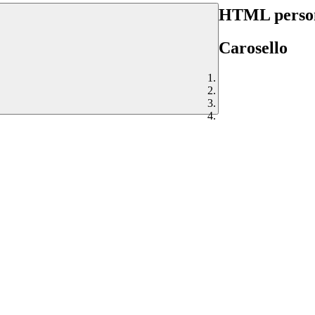
HTML person
Carosello