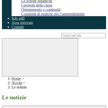
Le schede didattiche
I progetti delle classi
Orientamento e continuità
Comunità di pratiche per l’apprendimento
Info utili
Area riservata
Contatti
Campo di ricerca per le pagine del sito
Home
>
Novità
>
Le notizie
Le notizie