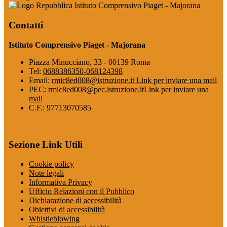
Istituto Comprensivo Piaget - Majorana
Contatti
Istituto Comprensivo Piaget - Majorana
Piazza Minucciano, 33 - 00139 Roma
Tel:
0688386350-068124398
Email:
rmic8ed008@istruzione.it
Link per inviare una mail
PEC:
rmic8ed008@pec.istruzione.it
Link per inviare una
mail
C.F.: 97713070585
Sezione Link Utili
Cookie policy
Note legali
Informativa Privacy
Ufficio Relazioni con il Pubblico
Dichiarazione di accessibilità
Obiettivi di accessibilità
Whistleblowing