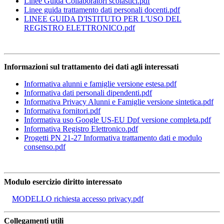
Linee Guida Collaboratori scolastici.pdf
Linee guida trattamento dati personali docenti.pdf
LINEE GUIDA D'ISTITUTO PER L'USO DEL
REGISTRO ELETTRONICO.pdf
Informazioni sul trattamento dei dati agli interessati
Informativa alunni e famiglie versione estesa.pdf
Informativa dati personali dipendenti.pdf
Informativa Privacy Alunni e Famiglie versione sintetica.pdf
Informativa fornitori.pdf
Informativa uso Google US-EU Dpf versione completa.pdf
Informativa Registro Elettronico.pdf
Progetti PN 21-27 Informativa trattamento dati e modulo
consenso.pdf
Modulo esercizio diritto interessato
MODELLO richiesta accesso privacy.pdf
Collegamenti utili