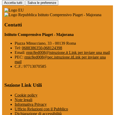
Accetta tutti
Salva le preferenze
Istituto Comprensivo Piaget - Majorana
Contatti
Istituto Comprensivo Piaget - Majorana
Piazza Minucciano, 33 - 00139 Roma
Tel:
0688386350-068124398
Email:
rmic8ed008@istruzione.it
Link per inviare una mail
PEC:
rmic8ed008@pec.istruzione.it
Link per inviare una
mail
C.F.: 97713070585
Sezione Link Utili
Cookie policy
Note legali
Informativa Privacy
Ufficio Relazioni con il Pubblico
Dichiarazione di accessibilità