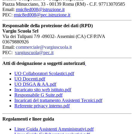
Piazza Minucciano, 33 - 00139 Roma (RM) - C.F. 97713070585
Email:
rmic8ed008@istruzione.it
PEC:
rmic8ed008@pec.istruzione.it
Responsabile della protezione dei dati (RPD)
Vargiu Scuola Srl
Via dei Tulipani 7/9 -09032- Assemini (CA) CF/P.IVA
03679880926
Email:
commerciale@vargiuscuola.it
PEC:
vargiuscuola@pec.it
Atti di designazione a soggetti autorizzati
UO Collaboratori Scolastici.pdf
UO Docenti.pdf
UO DSGA & AA.pdf
Incaricato sito web istituto.pdf
Responsabile G Suite.pdf
Incaricati del trattamento Assistenti Tecnici.pdf
Referente privacy interno.pdf
Regolamenti e linee guida
Linee Guida Assistenti Amministrativi.pdf