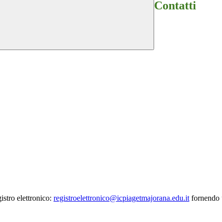
Contatti
istro elettronico:
registroelettronico@icpiagetmajorana.edu.it
fornendo u