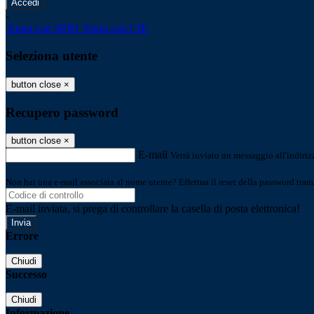
-
Entra con SPID
Entra con CIE
Seleziona utente
button close
×
Recupero password
button close
×
E-mail
Verrà inviato un messaggio all'indirizz
Non hai una e-mail associata al nome utente? Effettua il reset della password tram
E-mail inviata, si prega di controllare la casella di posta elettronica!
Errore
Chiudi
Successo
Chiudi
Informazione