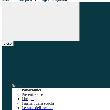
close
Scuola
Panoramica
Presentazione
I luoghi
I numeri della scuola
Le carte della scuola