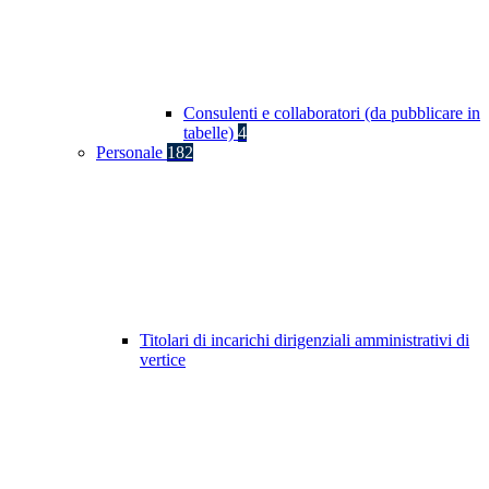
Consulenti e collaboratori (da pubblicare in
tabelle)
4
Personale
182
Titolari di incarichi dirigenziali amministrativi di
vertice