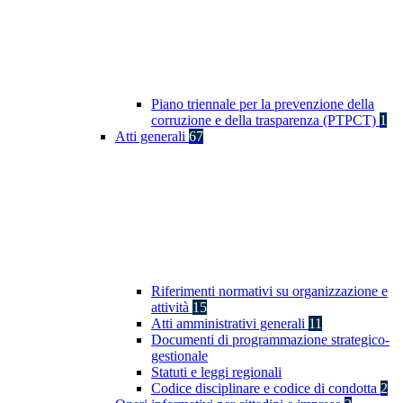
Piano triennale per la prevenzione della
corruzione e della trasparenza (PTPCT)
1
Atti generali
67
Riferimenti normativi su organizzazione e
attività
15
Atti amministrativi generali
11
Documenti di programmazione strategico-
gestionale
Statuti e leggi regionali
Codice disciplinare e codice di condotta
2