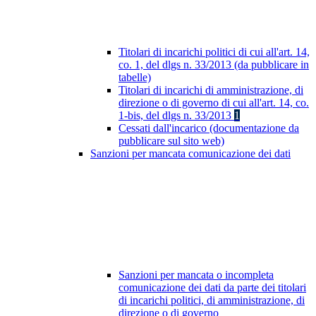
Titolari di incarichi politici di cui all'art. 14,
co. 1, del dlgs n. 33/2013 (da pubblicare in
tabelle)
Titolari di incarichi di amministrazione, di
direzione o di governo di cui all'art. 14, co.
1-bis, del dlgs n. 33/2013
1
Cessati dall'incarico (documentazione da
pubblicare sul sito web)
Sanzioni per mancata comunicazione dei dati
Sanzioni per mancata o incompleta
comunicazione dei dati da parte dei titolari
di incarichi politici, di amministrazione, di
direzione o di governo