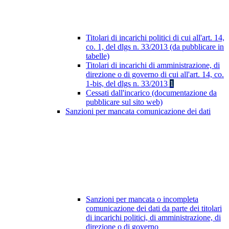
Titolari di incarichi politici di cui all'art. 14,
co. 1, del dlgs n. 33/2013 (da pubblicare in
tabelle)
Titolari di incarichi di amministrazione, di
direzione o di governo di cui all'art. 14, co.
1-bis, del dlgs n. 33/2013
1
Cessati dall'incarico (documentazione da
pubblicare sul sito web)
Sanzioni per mancata comunicazione dei dati
Sanzioni per mancata o incompleta
comunicazione dei dati da parte dei titolari
di incarichi politici, di amministrazione, di
direzione o di governo