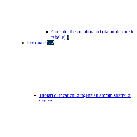
Consulenti e collaboratori (da pubblicare in
tabelle)
4
Personale
182
Titolari di incarichi dirigenziali amministrativi di
vertice