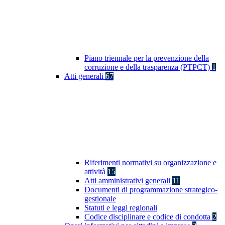
Piano triennale per la prevenzione della
corruzione e della trasparenza (PTPCT)
1
Atti generali
67
Riferimenti normativi su organizzazione e
attività
15
Atti amministrativi generali
11
Documenti di programmazione strategico-
gestionale
Statuti e leggi regionali
Codice disciplinare e codice di condotta
2