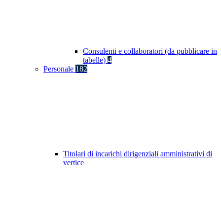
Consulenti e collaboratori (da pubblicare in
tabelle)
4
Personale
182
Titolari di incarichi dirigenziali amministrativi di
vertice