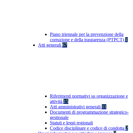
Piano triennale per la prevenzione della
corruzione e della trasparenza (PTPCT)
1
Atti generali
67
Riferimenti normativi su organizzazione e
attività
15
Atti amministrativi generali
11
Documenti di programmazione strategico-
gestionale
Statuti e leggi regionali
Codice disciplinare e codice di condotta
2