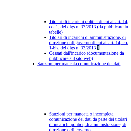
Titolari di incarichi politici di cui all'art. 14,
co. 1, del dlgs n. 33/2013 (da pubblicare in
tabelle)
Titolari di incarichi di amministrazione, di
direzione o di governo di cui all'art. 14, co.
1-bis, del dlgs n. 33/2013
1
Cessati dall'incarico (documentazione da
pubblicare sul sito web)
Sanzioni per mancata comunicazione dei dati
Sanzioni per mancata o incompleta
comunicazione dei dati da parte dei titolari
di incarichi politici, di amministrazione, di
direzione o di governo