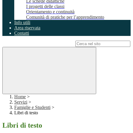
Le schede didattiche
I progetti delle classi
Orientamento e continuità
Comunità di pratiche per l’apprendimento
Info utili
Area riservata
Contatti
Campo di ricerca per le pagine del sito
Home
>
Servizi
>
Famiglie e Studenti
>
Libri di testo
Libri di testo