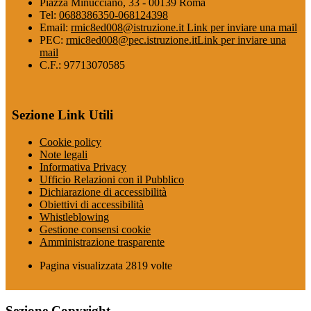
Piazza Minucciano, 33 - 00139 Roma
Tel:
0688386350-068124398
Email:
rmic8ed008@istruzione.it
Link per inviare una mail
PEC:
rmic8ed008@pec.istruzione.it
Link per inviare una
mail
C.F.: 97713070585
Sezione Link Utili
Cookie policy
Note legali
Informativa Privacy
Ufficio Relazioni con il Pubblico
Dichiarazione di accessibilità
Obiettivi di accessibilità
Whistleblowing
Gestione consensi cookie
Amministrazione trasparente
Pagina visualizzata
2819
volte
Sezione Copyright