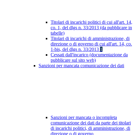
Titolari di incarichi politici di cui all'art. 14,
co. 1, del dlgs n. 33/2013 (da pubblicare in
tabelle)
Titolari di incarichi di amministrazione, di
direzione o di governo di cui all'art. 14, co.
1-bis, del dlgs n. 33/2013
1
Cessati dall'incarico (documentazione da
pubblicare sul sito web)
Sanzioni per mancata comunicazione dei dati
Sanzioni per mancata o incompleta
comunicazione dei dati da parte dei titolari
di incarichi politici, di amministrazione, di
direzione o di governo