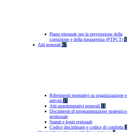
Piano triennale per la prevenzione della
corruzione e della trasparenza (PTPCT)
1
Atti generali
67
Riferimenti normativi su organizzazione e
attività
15
Atti amministrativi generali
11
Documenti di programmazione strategico-
gestionale
Statuti e leggi regionali
Codice disciplinare e codice di condotta
2