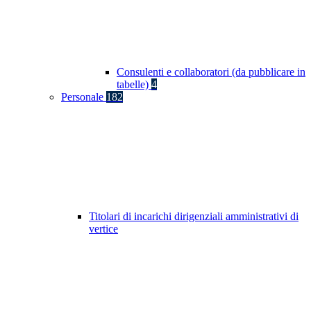
Consulenti e collaboratori (da pubblicare in
tabelle)
4
Personale
182
Titolari di incarichi dirigenziali amministrativi di
vertice