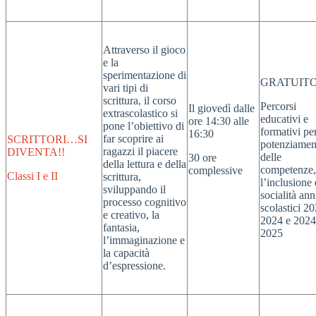
Attraverso il gioco
e la
sperimentazione di
GRATUIT
vari tipi di
scrittura, il corso
Percorsi
Il giovedì dalle
extrascolastico si
educativi e
ore 14:30 alle
pone l’obiettivo di
formativi per
16:30
far scoprire ai
SCRITTORI…SI
potenziamen
ragazzi il piacere
DIVENTA!!
delle
30 ore
della lettura e della
competenze,
complessive
Classi I e II
scrittura,
l’inclusione 
sviluppando il
socialità ann
processo cognitivo
scolastici 2
e creativo, la
2024 e 2024
fantasia,
2025
l’immaginazione e
la capacità
d’espressione.