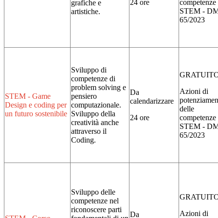
24 ore
competenze
grafiche e
STEM - D
artistiche.
65/2023
Sviluppo di
GRATUIT
competenze di
problem solving e
Azioni di
Da
STEM - Game
pensiero
potenziamen
calendarizzare
Design e coding per
computazionale.
delle
un futuro sostenibile
Sviluppo della
24 ore
competenze
creatività anche
STEM - D
attraverso il
65/2023
Coding.
Sviluppo delle
GRATUIT
competenze nel
riconoscere parti
Azioni di
Da