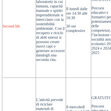
laboratorio in cui
fantasia, capacità
Percorsi
Il lunedì dalle
manuale e spirito
educativi e
ore 14:30 alle
imprenditoriale si
formativi per
16:30
intrecciano con la
potenziamen
sostenibilità
delle
Second life
30 ore
ambientale. Con il
competenze,
complessive
recupero e riciclo
l’inclusione 
di abiti smessi si
socialità ann
possono creare
scolastici 2
nuovi capi o
2024 e 2024
generare accessori
2025
dandogli una
seconda vita.
GRATUIT
L'attività prevede
di riciclare
Percorsi
Il mercoledì
materiali di
educativi e