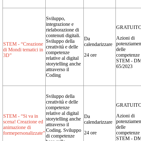
Sviluppo,
integrazione e
GRATUIT
rielaborazione di
contenuti digitali.
Azioni di
Da
Sviluppo della
potenziamen
STEM - “Creazione
calendarizzare
creatività e delle
delle
di Mondi tematici in
competenze
24 ore
competenze
3D”
relative al digital
STEM - D
storytelling anche
65/2023
attraverso il
Coding
Sviluppo della
creatività e delle
GRATUIT
competenze
relative al digital
Azioni di
STEM - “Si va in
Da
storytelling anche
potenziamen
scena! Creazione ed
calendarizzare
attraverso il
delle
animazione di
Coding. Sviluppo
24 ore
competenze
formepersonalizzate”
di competenze
STEM - D