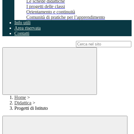
Le schede didattiche
I progetti delle classi
Orientamento e continuità
Comunità di pratiche per l’apprendimento
Info utili
Area riservata
Contatti
Campo di ricerca per le pagine del sito
Home
>
Didattica
>
Progetti di Istituto