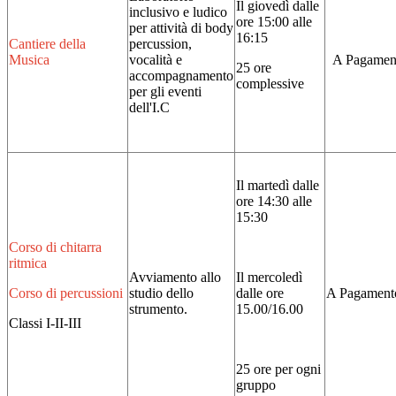
Il giovedì
dalle
inclusivo e ludico
ore 15:00 alle
per attività di body
16:15
Cantiere della
percussion,
Musica
vocalità e
A Pagamen
25 ore
accompagnamento
complessive
per gli eventi
dell'I.C
Il martedì dalle
ore 14:30 alle
15:30
Corso di chitarra
ritmica
Avviamento allo
Il mercoledì
Corso di percussioni
studio dello
dalle ore
A Pagament
strumento.
15.00/16.00
Classi I-II-III
25 ore per ogni
gruppo