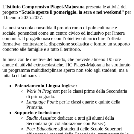
L'
Istituto Comprensivo Piaget-Majorana
presenta le attività del
progetto
“Scuole aperte il pomeriggio, la sera e nei weekend”
per
il biennio 2025-2027.
La nostra scuola consolida il proprio ruolo di polo culturale e
sociale, ponendosi come un centro civico ed inclusivo per l'intera
comunità.
I
l progetto
nasce con l’obiettivo di arricchire l’offerta
formativa, contrastare la dispersione scolastica e fornire un supporto
concreto alle famiglie e a tutto il territorio.
In linea con le direttive del bando, che prevede almeno 195 ore
annue di attività extrascolastiche, l'IC Piaget-Majorana ha strutturato
un programma multidisciplinare aperto non solo agli studenti, ma a
tutta la cittadinanza:
Potenziamento Lingua Inglese:
Work in Progress
: per le classi prime della Secondaria
di primo grado.
Language Point
: per le classi quarte e quinte della
Primaria.
Supporto e Inclusione:
Studio Assistito
: dedicato a tutti gli alunni della
Secondaria (in collaborazione con Parsec).
Peer Education
: gli studenti delle Scuole Superiori