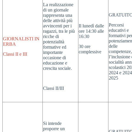
La realizzazione
di un giornale
GRATUIT
rappresenta una
delle attività più
Percorsi
avvincenti per i
Il lunedì dalle
educativi e
ragazzi, tra le più
ore 14:30 alle
formativi per
ricche di
16:30
GIORNALISTI IN
potenziamen
potenzialità
ERBA
delle
30 ore
formative ed
competenze,
complessive
importante
Classi II e III
l’inclusione 
occasione di
socialità ann
educazione e
scolastici 2
crescita sociale.
2024 e 2024
2025
Classi II/III
Si intende
proporre un
GRATUIT