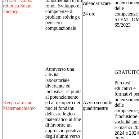
STEM - Corso
fondamentali di un
potenziamen
calendarizzare
robotica Smart
robot. Sviluppo di
delle
Factory
competenze di
24 ore
competenze
problem solving e
STEM - D
pensiero
65/2023
computazionale
Attraverso una
GRATUIT
attività
laboratoriale
Percorsi
divertente ed
educativi e
inclusiva si punta
formativi per
al potenziamento
potenziamen
Keep calm and
ed al recupero dei
Avvio secondo
delle
Matematichiamo
nuclei fondanti
quadrimestre
competenze,
dell'asse logico
l’inclusione 
matematico al fine
socialità ann
di favorire un
scolastici 2
approccio positivo
2024 e 2024
degli alunni verso
2025