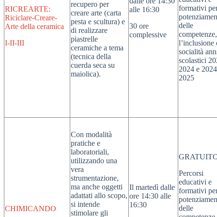
dalle ore 14:30
recupero per
formativi per
RICREARTE:
alle 16:30
creare arte (carta
potenziamen
Riciclare-Creare-
pesta e scultura) e
delle
30 ore
Arte della ceramica
di realizzare
competenze,
complessive
piastrelle
I-II-III
l’inclusione 
ceramiche a tema
socialità ann
(tecnica della
scolastici 2
cuerda seca su
2024 e 2024
maiolica).
2025
Con modalità
pratiche e
laboratoriali,
GRATUIT
utilizzando una
vera
Percorsi
strumentazione,
educativi e
ma anche oggetti
Il martedì dalle
formativi per
adattati allo scopo,
ore 14:30 alle
potenziamen
si intende
16:30
delle
CHIMICANDO
stimolare gli
competenze,