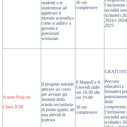
30 ore
studenti e le
l’inclusione 
complessive
studentesse ad
socialità ann
applicare il
scolastici 2
metodo scientifico
2024 e 2024
come si addice a
2025
giovani e
potenziali
scienziati.
GRATUIT
Percorsi
Il Martedì e il
Il progetto intende
educativi e
Giovedì dalle
attivare un corso
formativi per
ore 16:30 alle
per avviare gli
potenziamen
A tutto Podcast
ore 19:00
studenti della
delle
scuola secondaria
Classi II-III
competenze,
30 ore
di primo grado, ad
l’inclusione 
complessive
una attività di
socialità ann
podcast.
scolastici 2