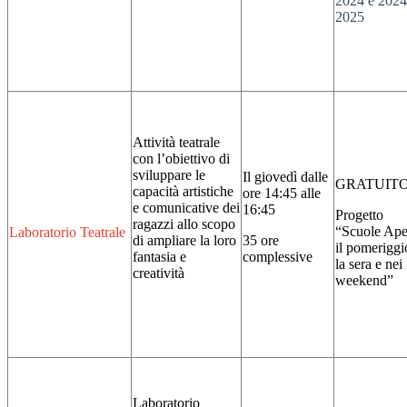
2024 e 2024
2025
Attività teatrale
con
l’obiettivo di
sviluppare le
Il giovedì
dalle
GRATUIT
capacità artistiche
ore 14:45 alle
e comunicative dei
16:45
Progetto
ragazzi allo scopo
“Scuole Ape
Laboratorio Teatrale
di ampliare la loro
35 ore
il pomeriggi
fantasia e
complessive
la sera e nei
creatività
weekend”
Laboratorio