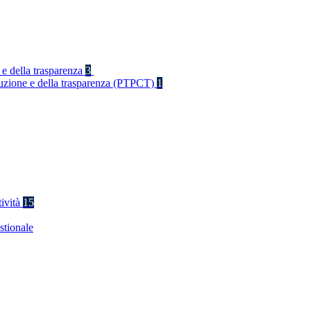
 e della trasparenza
3
rruzione e della trasparenza (PTPCT)
1
tività
15
stionale