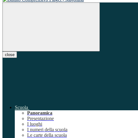
close
Scuola
Panoramica
Presentazione
I luoghi
I numeri della scuola
Le carte della scuola