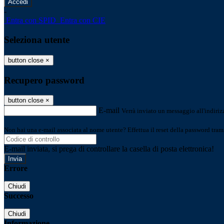
-
Entra con SPID
Entra con CIE
Seleziona utente
button close
×
Recupero password
button close
×
E-mail
Verrà inviato un messaggio all'indirizz
Non hai una e-mail associata al nome utente? Effettua il reset della password tram
E-mail inviata, si prega di controllare la casella di posta elettronica!
Errore
Chiudi
Successo
Chiudi
Informazione