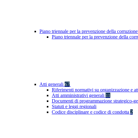
Piano triennale per la prevenzione della corruzione
Piano triennale per la prevenzione della co
Atti generali
67
Riferimenti normativi su organizzazione e at
Atti amministrativi generali
11
Documenti di programmazione strategico-ge
Statuti e leggi regionali
Codice disciplinare e codice di condotta
2