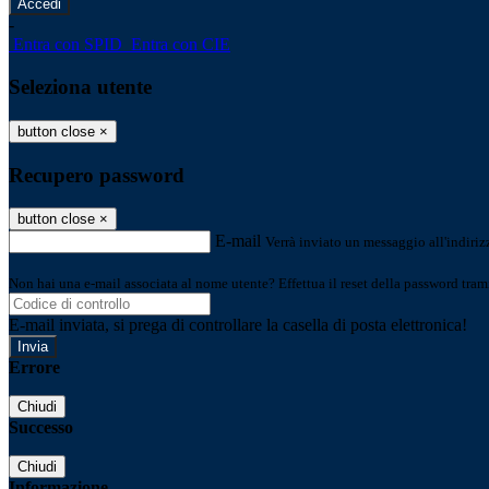
-
Entra con SPID
Entra con CIE
Seleziona utente
button close
×
Recupero password
button close
×
E-mail
Verrà inviato un messaggio all'indirizz
Non hai una e-mail associata al nome utente? Effettua il reset della password tram
E-mail inviata, si prega di controllare la casella di posta elettronica!
Errore
Chiudi
Successo
Chiudi
Informazione