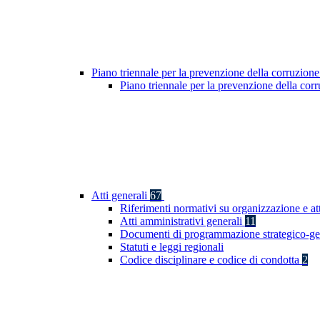
Piano triennale per la prevenzione della corruzione
Piano triennale per la prevenzione della co
Atti generali
67
Riferimenti normativi su organizzazione e at
Atti amministrativi generali
11
Documenti di programmazione strategico-ge
Statuti e leggi regionali
Codice disciplinare e codice di condotta
2