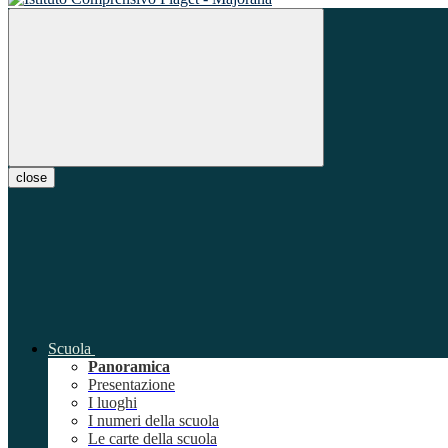
close
Scuola
Panoramica
Presentazione
I luoghi
I numeri della scuola
Le carte della scuola