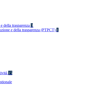
 e della trasparenza
3
rruzione e della trasparenza (PTPCT)
1
tività
15
stionale