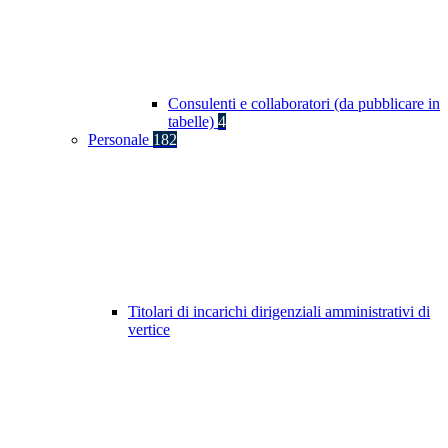
Consulenti e collaboratori (da pubblicare in
tabelle)
4
Personale
182
Titolari di incarichi dirigenziali amministrativi di
vertice