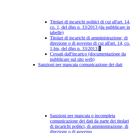
Titolari di incarichi politici di cui all'art. 14,
co. 1, del dlgs n. 33/2013 (da pubblicare in
tabelle)
Titolari di incarichi di amministrazione, di
direzione o di governo di cui all'art. 14, co.
1-bis, del dlgs n. 33/2013
1
Cessati dall'incarico (documentazione da
pubblicare sul sito web)
Sanzioni per mancata comunicazione dei dati
Sanzioni per mancata o incompleta
comunicazione dei dati da parte dei titolari
di incarichi politici, di amministrazione, di
direzione o di governo