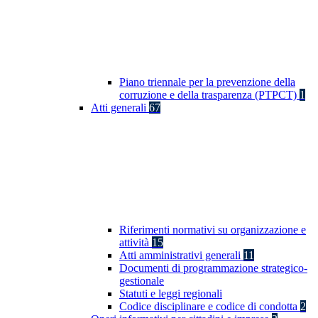
Piano triennale per la prevenzione della
corruzione e della trasparenza (PTPCT)
1
Atti generali
67
Riferimenti normativi su organizzazione e
attività
15
Atti amministrativi generali
11
Documenti di programmazione strategico-
gestionale
Statuti e leggi regionali
Codice disciplinare e codice di condotta
2