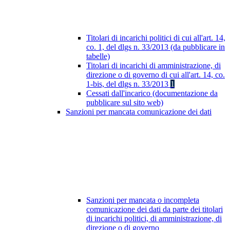
Titolari di incarichi politici di cui all'art. 14,
co. 1, del dlgs n. 33/2013 (da pubblicare in
tabelle)
Titolari di incarichi di amministrazione, di
direzione o di governo di cui all'art. 14, co.
1-bis, del dlgs n. 33/2013
1
Cessati dall'incarico (documentazione da
pubblicare sul sito web)
Sanzioni per mancata comunicazione dei dati
Sanzioni per mancata o incompleta
comunicazione dei dati da parte dei titolari
di incarichi politici, di amministrazione, di
direzione o di governo