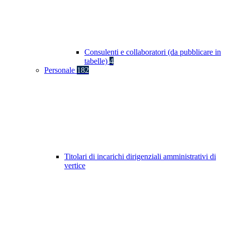
Consulenti e collaboratori (da pubblicare in
tabelle)
4
Personale
182
Titolari di incarichi dirigenziali amministrativi di
vertice