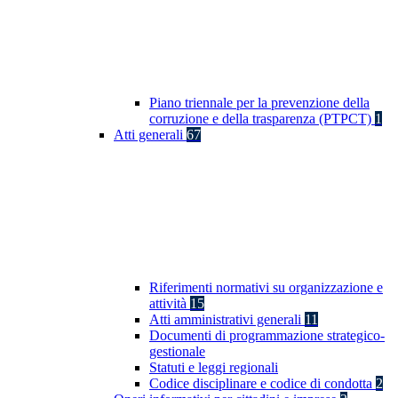
Piano triennale per la prevenzione della
corruzione e della trasparenza (PTPCT)
1
Atti generali
67
Riferimenti normativi su organizzazione e
attività
15
Atti amministrativi generali
11
Documenti di programmazione strategico-
gestionale
Statuti e leggi regionali
Codice disciplinare e codice di condotta
2