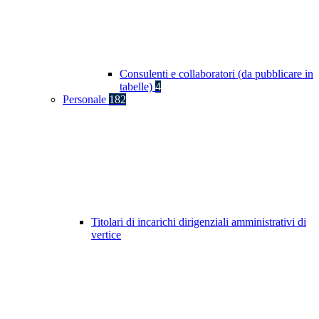
Consulenti e collaboratori (da pubblicare in
tabelle)
4
Personale
182
Titolari di incarichi dirigenziali amministrativi di
vertice