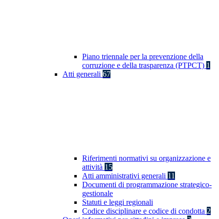
Piano triennale per la prevenzione della
corruzione e della trasparenza (PTPCT)
1
Atti generali
67
Riferimenti normativi su organizzazione e
attività
15
Atti amministrativi generali
11
Documenti di programmazione strategico-
gestionale
Statuti e leggi regionali
Codice disciplinare e codice di condotta
2