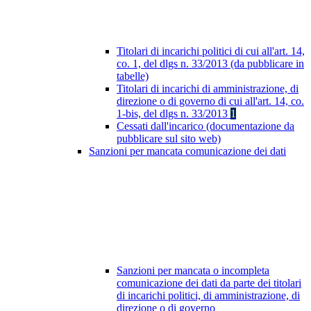
Titolari di incarichi politici di cui all'art. 14,
co. 1, del dlgs n. 33/2013 (da pubblicare in
tabelle)
Titolari di incarichi di amministrazione, di
direzione o di governo di cui all'art. 14, co.
1-bis, del dlgs n. 33/2013
1
Cessati dall'incarico (documentazione da
pubblicare sul sito web)
Sanzioni per mancata comunicazione dei dati
Sanzioni per mancata o incompleta
comunicazione dei dati da parte dei titolari
di incarichi politici, di amministrazione, di
direzione o di governo