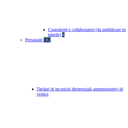
Consulenti e collaboratori (da pubblicare in
tabelle)
4
Personale
182
Titolari di incarichi dirigenziali amministrativi di
vertice