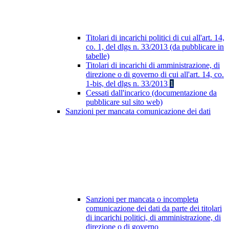
Titolari di incarichi politici di cui all'art. 14,
co. 1, del dlgs n. 33/2013 (da pubblicare in
tabelle)
Titolari di incarichi di amministrazione, di
direzione o di governo di cui all'art. 14, co.
1-bis, del dlgs n. 33/2013
1
Cessati dall'incarico (documentazione da
pubblicare sul sito web)
Sanzioni per mancata comunicazione dei dati
Sanzioni per mancata o incompleta
comunicazione dei dati da parte dei titolari
di incarichi politici, di amministrazione, di
direzione o di governo