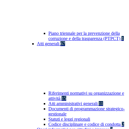
Piano triennale per la prevenzione della
corruzione e della trasparenza (PTPCT)
1
Atti generali
67
Riferimenti normativi su organizzazione e
attività
15
Atti amministrativi generali
11
Documenti di programmazione strategico-
gestionale
Statuti e leggi regionali
Codice disciplinare e codice di condotta
2