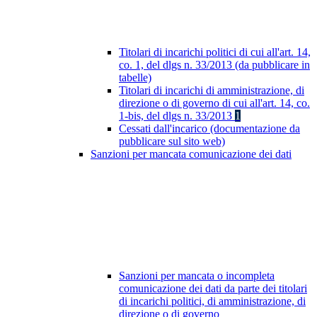
Titolari di incarichi politici di cui all'art. 14,
co. 1, del dlgs n. 33/2013 (da pubblicare in
tabelle)
Titolari di incarichi di amministrazione, di
direzione o di governo di cui all'art. 14, co.
1-bis, del dlgs n. 33/2013
1
Cessati dall'incarico (documentazione da
pubblicare sul sito web)
Sanzioni per mancata comunicazione dei dati
Sanzioni per mancata o incompleta
comunicazione dei dati da parte dei titolari
di incarichi politici, di amministrazione, di
direzione o di governo