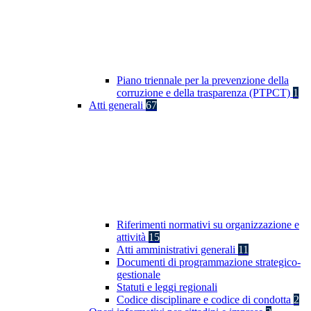
Piano triennale per la prevenzione della
corruzione e della trasparenza (PTPCT)
1
Atti generali
67
Riferimenti normativi su organizzazione e
attività
15
Atti amministrativi generali
11
Documenti di programmazione strategico-
gestionale
Statuti e leggi regionali
Codice disciplinare e codice di condotta
2