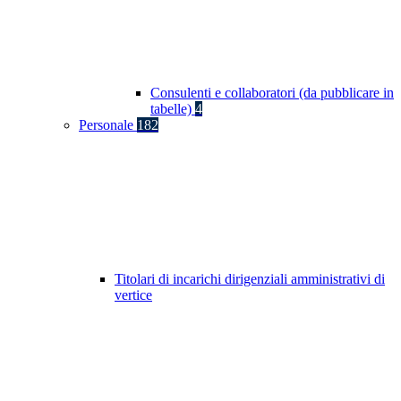
Consulenti e collaboratori (da pubblicare in
tabelle)
4
Personale
182
Titolari di incarichi dirigenziali amministrativi di
vertice