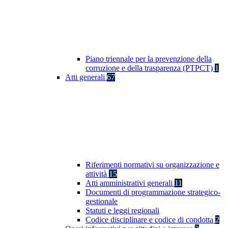
Piano triennale per la prevenzione della
corruzione e della trasparenza (PTPCT)
1
Atti generali
67
Riferimenti normativi su organizzazione e
attività
15
Atti amministrativi generali
11
Documenti di programmazione strategico-
gestionale
Statuti e leggi regionali
Codice disciplinare e codice di condotta
2