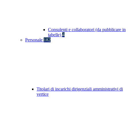
Consulenti e collaboratori (da pubblicare in
tabelle)
4
Personale
182
Titolari di incarichi dirigenziali amministrativi di
vertice