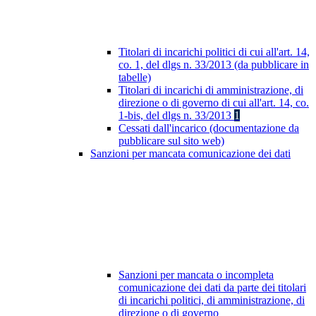
Titolari di incarichi politici di cui all'art. 14,
co. 1, del dlgs n. 33/2013 (da pubblicare in
tabelle)
Titolari di incarichi di amministrazione, di
direzione o di governo di cui all'art. 14, co.
1-bis, del dlgs n. 33/2013
1
Cessati dall'incarico (documentazione da
pubblicare sul sito web)
Sanzioni per mancata comunicazione dei dati
Sanzioni per mancata o incompleta
comunicazione dei dati da parte dei titolari
di incarichi politici, di amministrazione, di
direzione o di governo