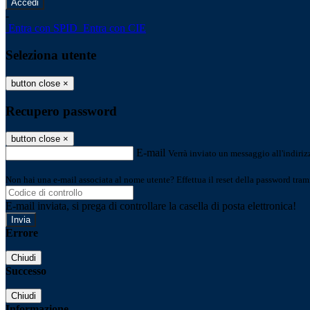
-
Entra con SPID
Entra con CIE
Seleziona utente
button close
×
Recupero password
button close
×
E-mail
Verrà inviato un messaggio all'indirizz
Non hai una e-mail associata al nome utente? Effettua il reset della password tram
E-mail inviata, si prega di controllare la casella di posta elettronica!
Errore
Chiudi
Successo
Chiudi
Informazione