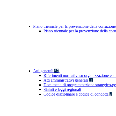
Piano triennale per la prevenzione della corruzione
Piano triennale per la prevenzione della co
Atti generali
67
Riferimenti normativi su organizzazione e at
Atti amministrativi generali
11
Documenti di programmazione strategico-ge
Statuti e leggi regionali
Codice disciplinare e codice di condotta
2