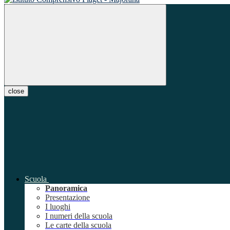
close
Scuola
Panoramica
Presentazione
I luoghi
I numeri della scuola
Le carte della scuola