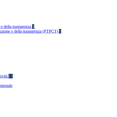
 e della trasparenza
3
rruzione e della trasparenza (PTPCT)
1
tività
15
stionale