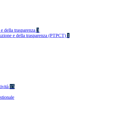
 e della trasparenza
3
rruzione e della trasparenza (PTPCT)
1
tività
15
stionale