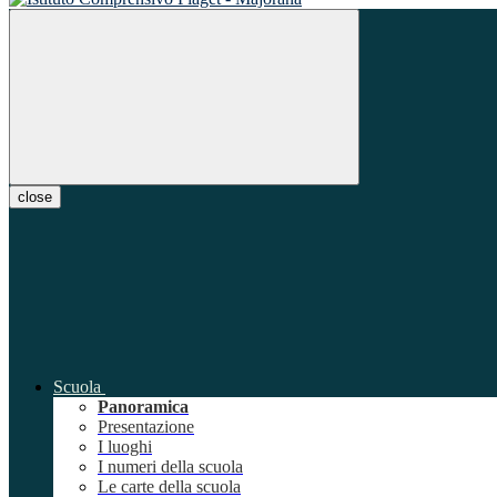
close
Scuola
Panoramica
Presentazione
I luoghi
I numeri della scuola
Le carte della scuola