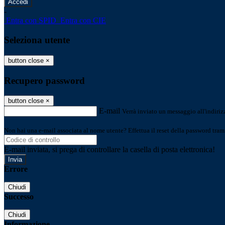
-
Entra con SPID
Entra con CIE
Seleziona utente
button close
×
Recupero password
button close
×
E-mail
Verrà inviato un messaggio all'indirizz
Non hai una e-mail associata al nome utente? Effettua il reset della password tram
E-mail inviata, si prega di controllare la casella di posta elettronica!
Errore
Chiudi
Successo
Chiudi
Informazione