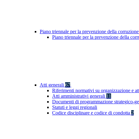
Piano triennale per la prevenzione della corruzione
Piano triennale per la prevenzione della co
Atti generali
67
Riferimenti normativi su organizzazione e at
Atti amministrativi generali
11
Documenti di programmazione strategico-ge
Statuti e leggi regionali
Codice disciplinare e codice di condotta
2