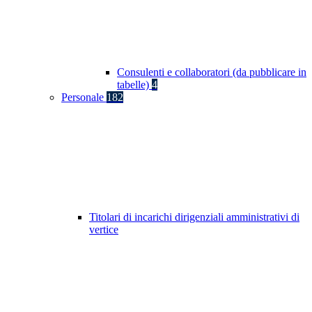
Consulenti e collaboratori (da pubblicare in
tabelle)
4
Personale
182
Titolari di incarichi dirigenziali amministrativi di
vertice