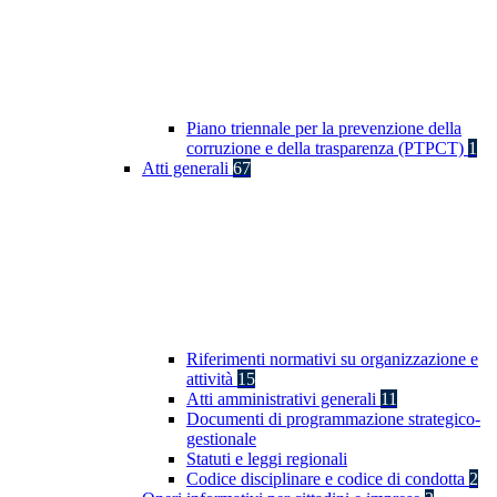
Piano triennale per la prevenzione della
corruzione e della trasparenza (PTPCT)
1
Atti generali
67
Riferimenti normativi su organizzazione e
attività
15
Atti amministrativi generali
11
Documenti di programmazione strategico-
gestionale
Statuti e leggi regionali
Codice disciplinare e codice di condotta
2