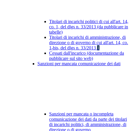
Titolari di incarichi politici di cui all'art. 14,
co. 1, del dlgs n. 33/2013 (da pubblicare in
tabelle)
Titolari di incarichi di amministrazione, di
direzione o di governo di cui all'art. 14, co.
1-bis, del dlgs n. 33/2013
1
Cessati dall'incarico (documentazione da
pubblicare sul sito web)
Sanzioni per mancata comunicazione dei dati
Sanzioni per mancata o incompleta
comunicazione dei dati da parte dei titolari
di incarichi politici, di amministrazione, di
direzione o di governo