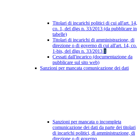
Titolari di incarichi politici di cui all'art. 14,
co. 1, del dlgs n. 33/2013 (da pubblicare in
tabelle)
Titolari di incarichi di amministrazione, di
direzione o di governo di cui all'art. 14, co.
1-bis, del dlgs n. 33/2013
1
Cessati dall'incarico (documentazione da
pubblicare sul sito web)
Sanzioni per mancata comunicazione dei dati
Sanzioni per mancata o incompleta
comunicazione dei dati da parte dei titolari
di incarichi politici, di amministrazione, di
direzione o di governo