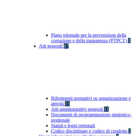
Piano triennale per la prevenzione della
corruzione e della trasparenza (PTPCT)
1
Atti generali
67
Riferimenti normativi su organizzazione e
attività
15
Atti amministrativi generali
11
Documenti di programmazione strategico-
gestionale
Statuti e leggi regionali
Codice disciplinare e codice di condotta
2