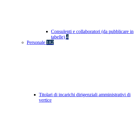
Consulenti e collaboratori (da pubblicare in
tabelle)
4
Personale
182
Titolari di incarichi dirigenziali amministrativi di
vertice