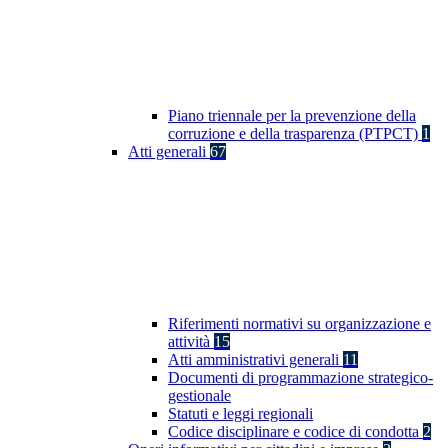
Piano triennale per la prevenzione della
corruzione e della trasparenza (PTPCT)
1
Atti generali
67
Riferimenti normativi su organizzazione e
attività
15
Atti amministrativi generali
11
Documenti di programmazione strategico-
gestionale
Statuti e leggi regionali
Codice disciplinare e codice di condotta
2