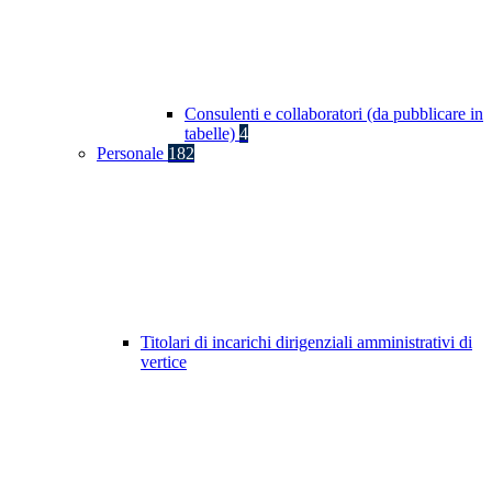
Consulenti e collaboratori (da pubblicare in
tabelle)
4
Personale
182
Titolari di incarichi dirigenziali amministrativi di
vertice