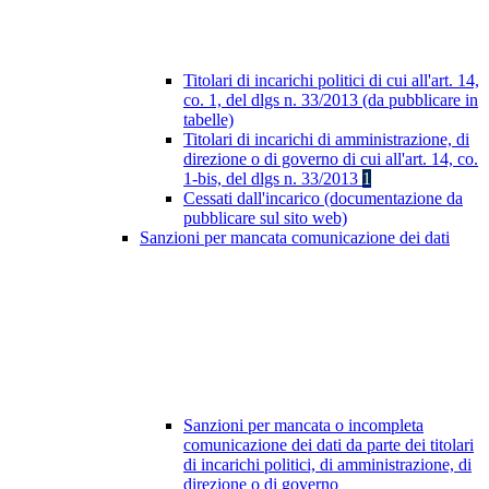
Titolari di incarichi politici di cui all'art. 14,
co. 1, del dlgs n. 33/2013 (da pubblicare in
tabelle)
Titolari di incarichi di amministrazione, di
direzione o di governo di cui all'art. 14, co.
1-bis, del dlgs n. 33/2013
1
Cessati dall'incarico (documentazione da
pubblicare sul sito web)
Sanzioni per mancata comunicazione dei dati
Sanzioni per mancata o incompleta
comunicazione dei dati da parte dei titolari
di incarichi politici, di amministrazione, di
direzione o di governo