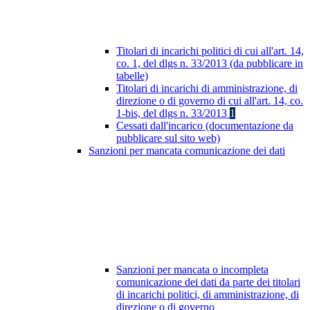
Titolari di incarichi politici di cui all'art. 14,
co. 1, del dlgs n. 33/2013 (da pubblicare in
tabelle)
Titolari di incarichi di amministrazione, di
direzione o di governo di cui all'art. 14, co.
1-bis, del dlgs n. 33/2013
1
Cessati dall'incarico (documentazione da
pubblicare sul sito web)
Sanzioni per mancata comunicazione dei dati
Sanzioni per mancata o incompleta
comunicazione dei dati da parte dei titolari
di incarichi politici, di amministrazione, di
direzione o di governo