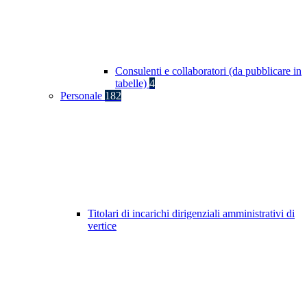
Consulenti e collaboratori (da pubblicare in
tabelle)
4
Personale
182
Titolari di incarichi dirigenziali amministrativi di
vertice