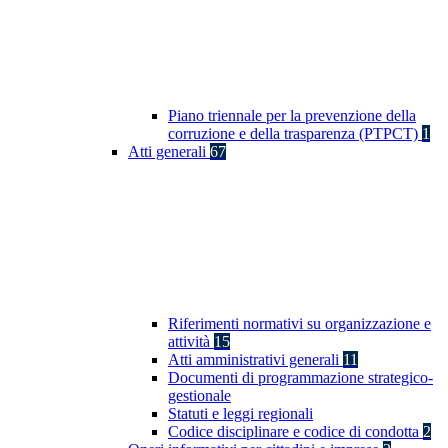
Piano triennale per la prevenzione della
corruzione e della trasparenza (PTPCT)
1
Atti generali
67
Riferimenti normativi su organizzazione e
attività
15
Atti amministrativi generali
11
Documenti di programmazione strategico-
gestionale
Statuti e leggi regionali
Codice disciplinare e codice di condotta
2