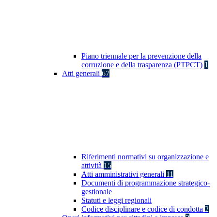
Piano triennale per la prevenzione della
corruzione e della trasparenza (PTPCT)
1
Atti generali
67
Riferimenti normativi su organizzazione e
attività
15
Atti amministrativi generali
11
Documenti di programmazione strategico-
gestionale
Statuti e leggi regionali
Codice disciplinare e codice di condotta
2