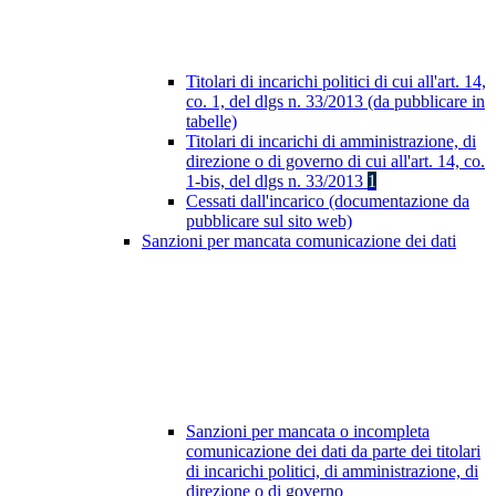
Titolari di incarichi politici di cui all'art. 14,
co. 1, del dlgs n. 33/2013 (da pubblicare in
tabelle)
Titolari di incarichi di amministrazione, di
direzione o di governo di cui all'art. 14, co.
1-bis, del dlgs n. 33/2013
1
Cessati dall'incarico (documentazione da
pubblicare sul sito web)
Sanzioni per mancata comunicazione dei dati
Sanzioni per mancata o incompleta
comunicazione dei dati da parte dei titolari
di incarichi politici, di amministrazione, di
direzione o di governo