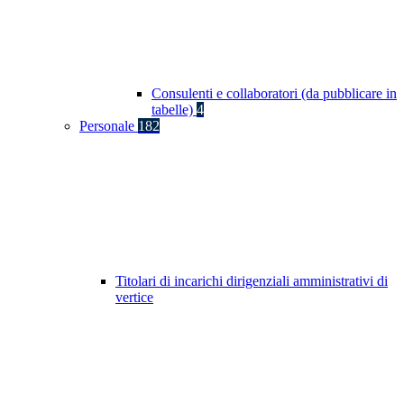
Consulenti e collaboratori (da pubblicare in
tabelle)
4
Personale
182
Titolari di incarichi dirigenziali amministrativi di
vertice