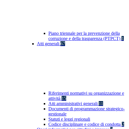
Piano triennale per la prevenzione della
corruzione e della trasparenza (PTPCT)
1
Atti generali
67
Riferimenti normativi su organizzazione e
attività
15
Atti amministrativi generali
11
Documenti di programmazione strategico-
gestionale
Statuti e leggi regionali
Codice disciplinare e codice di condotta
2