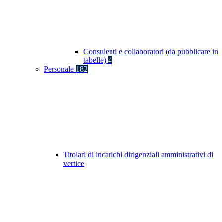
Consulenti e collaboratori (da pubblicare in
tabelle)
4
Personale
182
Titolari di incarichi dirigenziali amministrativi di
vertice