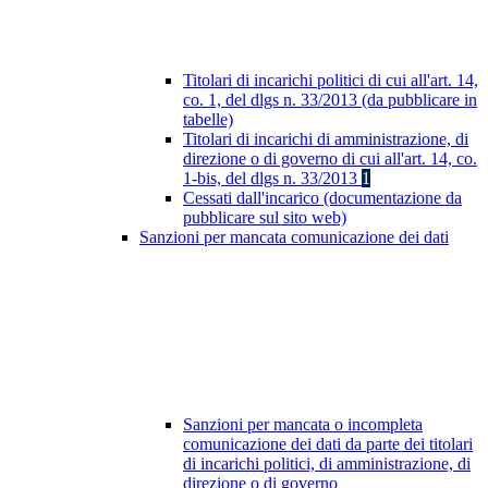
Titolari di incarichi politici di cui all'art. 14,
co. 1, del dlgs n. 33/2013 (da pubblicare in
tabelle)
Titolari di incarichi di amministrazione, di
direzione o di governo di cui all'art. 14, co.
1-bis, del dlgs n. 33/2013
1
Cessati dall'incarico (documentazione da
pubblicare sul sito web)
Sanzioni per mancata comunicazione dei dati
Sanzioni per mancata o incompleta
comunicazione dei dati da parte dei titolari
di incarichi politici, di amministrazione, di
direzione o di governo