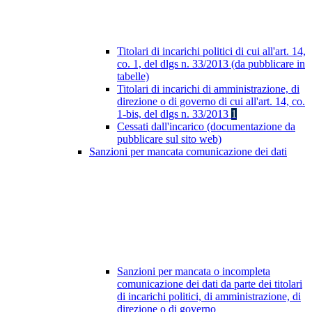
Titolari di incarichi politici di cui all'art. 14,
co. 1, del dlgs n. 33/2013 (da pubblicare in
tabelle)
Titolari di incarichi di amministrazione, di
direzione o di governo di cui all'art. 14, co.
1-bis, del dlgs n. 33/2013
1
Cessati dall'incarico (documentazione da
pubblicare sul sito web)
Sanzioni per mancata comunicazione dei dati
Sanzioni per mancata o incompleta
comunicazione dei dati da parte dei titolari
di incarichi politici, di amministrazione, di
direzione o di governo