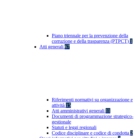
Piano triennale per la prevenzione della
corruzione e della trasparenza (PTPCT)
1
Atti generali
67
Riferimenti normativi su organizzazione e
attività
15
Atti amministrativi generali
11
Documenti di programmazione strategico-
gestionale
Statuti e leggi regionali
Codice disciplinare e codice di condotta
2