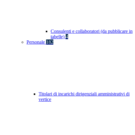
Consulenti e collaboratori (da pubblicare in
tabelle)
4
Personale
182
Titolari di incarichi dirigenziali amministrativi di
vertice