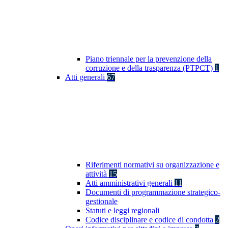
Piano triennale per la prevenzione della
corruzione e della trasparenza (PTPCT)
1
Atti generali
67
Riferimenti normativi su organizzazione e
attività
15
Atti amministrativi generali
11
Documenti di programmazione strategico-
gestionale
Statuti e leggi regionali
Codice disciplinare e codice di condotta
2