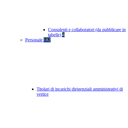
Consulenti e collaboratori (da pubblicare in
tabelle)
4
Personale
182
Titolari di incarichi dirigenziali amministrativi di
vertice