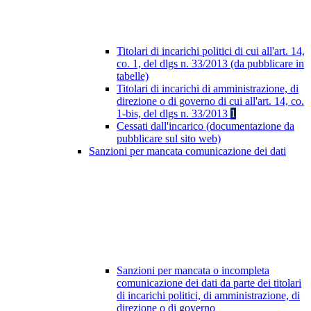
Titolari di incarichi politici di cui all'art. 14,
co. 1, del dlgs n. 33/2013 (da pubblicare in
tabelle)
Titolari di incarichi di amministrazione, di
direzione o di governo di cui all'art. 14, co.
1-bis, del dlgs n. 33/2013
1
Cessati dall'incarico (documentazione da
pubblicare sul sito web)
Sanzioni per mancata comunicazione dei dati
Sanzioni per mancata o incompleta
comunicazione dei dati da parte dei titolari
di incarichi politici, di amministrazione, di
direzione o di governo