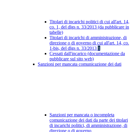
Titolari di incarichi politici di cui all'art. 14,
co. 1, del dlgs n. 33/2013 (da pubblicare in
tabelle)
Titolari di incarichi di amministrazione, di
direzione o di governo di cui all'art. 14, co.
1-bis, del dlgs n. 33/2013
1
Cessati dall'incarico (documentazione da
pubblicare sul sito web)
Sanzioni per mancata comunicazione dei dati
Sanzioni per mancata o incompleta
comunicazione dei dati da parte dei titolari
di incarichi politici, di amministrazione, di
direzione o di governo