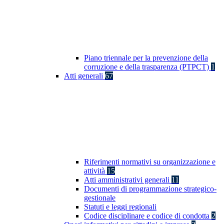
Piano triennale per la prevenzione della
corruzione e della trasparenza (PTPCT)
1
Atti generali
67
Riferimenti normativi su organizzazione e
attività
15
Atti amministrativi generali
11
Documenti di programmazione strategico-
gestionale
Statuti e leggi regionali
Codice disciplinare e codice di condotta
2