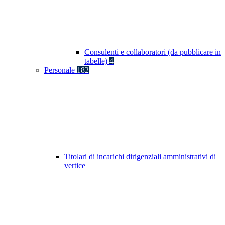
Consulenti e collaboratori (da pubblicare in
tabelle)
4
Personale
182
Titolari di incarichi dirigenziali amministrativi di
vertice