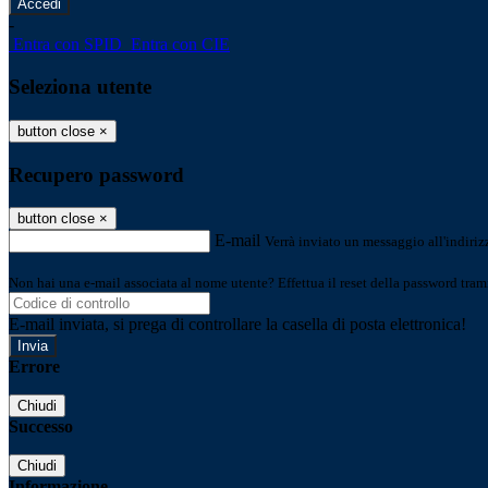
-
Entra con SPID
Entra con CIE
Seleziona utente
button close
×
Recupero password
button close
×
E-mail
Verrà inviato un messaggio all'indirizz
Non hai una e-mail associata al nome utente? Effettua il reset della password tram
E-mail inviata, si prega di controllare la casella di posta elettronica!
Errore
Chiudi
Successo
Chiudi
Informazione