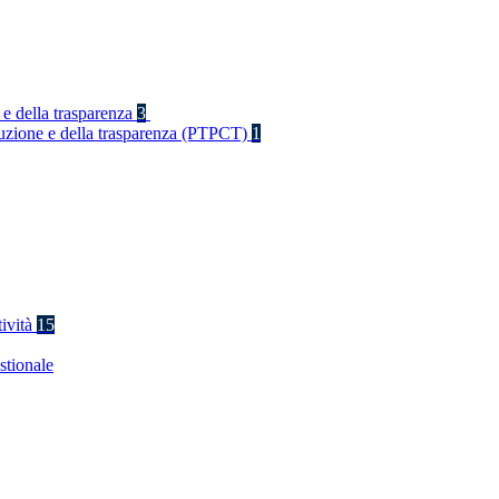
 e della trasparenza
3
rruzione e della trasparenza (PTPCT)
1
tività
15
stionale