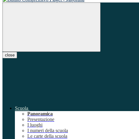
close
Scuola
Panoramica
Presentazione
I luoghi
I numeri della scuola
Le carte della scuola