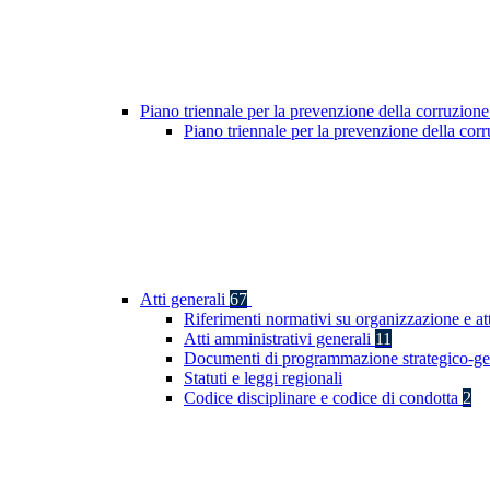
Piano triennale per la prevenzione della corruzione
Piano triennale per la prevenzione della co
Atti generali
67
Riferimenti normativi su organizzazione e at
Atti amministrativi generali
11
Documenti di programmazione strategico-ge
Statuti e leggi regionali
Codice disciplinare e codice di condotta
2