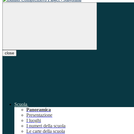
close
Scuola
Panoramica
Presentazione
I luoghi
I numeri della scuola
Le carte della scuola