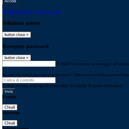
-
Entra con SPID
Entra con CIE
Seleziona utente
button close
×
Recupero password
button close
×
E-mail
Verrà inviato un messaggio all'indirizz
Non hai una e-mail associata al nome utente? Effettua il reset della password tram
E-mail inviata, si prega di controllare la casella di posta elettronica!
Errore
Chiudi
Successo
Chiudi
Informazione