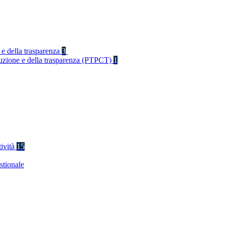
 e della trasparenza
3
rruzione e della trasparenza (PTPCT)
1
tività
15
stionale