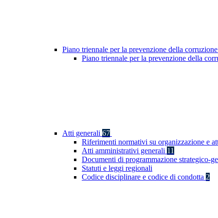
Piano triennale per la prevenzione della corruzione
Piano triennale per la prevenzione della co
Atti generali
67
Riferimenti normativi su organizzazione e at
Atti amministrativi generali
11
Documenti di programmazione strategico-ge
Statuti e leggi regionali
Codice disciplinare e codice di condotta
2