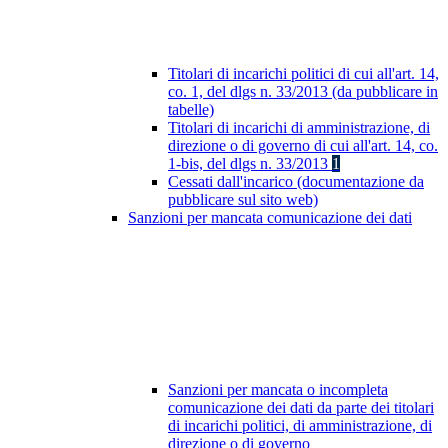
Titolari di incarichi politici di cui all'art. 14,
co. 1, del dlgs n. 33/2013 (da pubblicare in
tabelle)
Titolari di incarichi di amministrazione, di
direzione o di governo di cui all'art. 14, co.
1-bis, del dlgs n. 33/2013
1
Cessati dall'incarico (documentazione da
pubblicare sul sito web)
Sanzioni per mancata comunicazione dei dati
Sanzioni per mancata o incompleta
comunicazione dei dati da parte dei titolari
di incarichi politici, di amministrazione, di
direzione o di governo