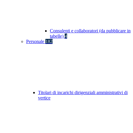
Consulenti e collaboratori (da pubblicare in
tabelle)
4
Personale
182
Titolari di incarichi dirigenziali amministrativi di
vertice