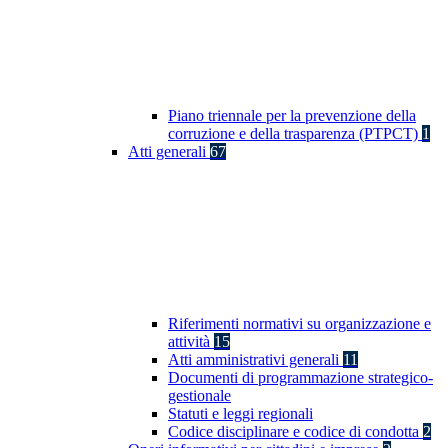
Piano triennale per la prevenzione della
corruzione e della trasparenza (PTPCT)
1
Atti generali
67
Riferimenti normativi su organizzazione e
attività
15
Atti amministrativi generali
11
Documenti di programmazione strategico-
gestionale
Statuti e leggi regionali
Codice disciplinare e codice di condotta
2