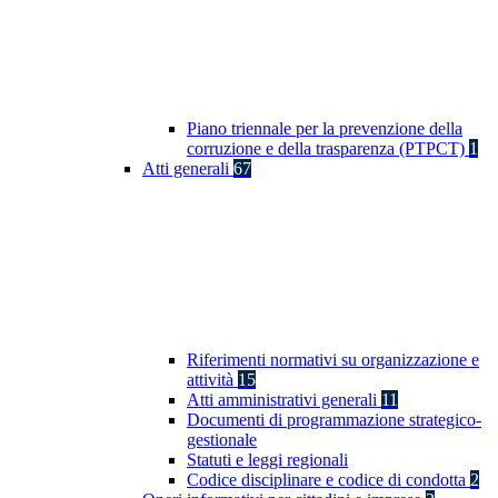
Piano triennale per la prevenzione della
corruzione e della trasparenza (PTPCT)
1
Atti generali
67
Riferimenti normativi su organizzazione e
attività
15
Atti amministrativi generali
11
Documenti di programmazione strategico-
gestionale
Statuti e leggi regionali
Codice disciplinare e codice di condotta
2