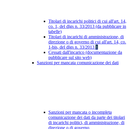
Titolari di incarichi politici di cui all'art. 14,
co. 1, del dlgs n. 33/2013 (da pubblicare in
tabelle)
Titolari di incarichi di amministrazione, di
direzione o di governo di cui all'art. 14, co.
1-bis, del dlgs n. 33/2013
1
Cessati dall'incarico (documentazione da
pubblicare sul sito web)
Sanzioni per mancata comunicazione dei dati
Sanzioni per mancata o incompleta
comunicazione dei dati da parte dei titolari
di incarichi politici, di amministrazione, di
direzione o di governo