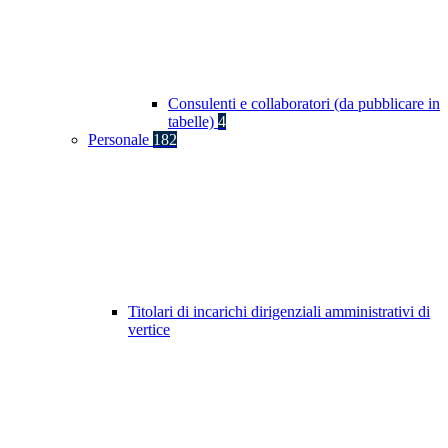
Consulenti e collaboratori (da pubblicare in
tabelle)
4
Personale
182
Titolari di incarichi dirigenziali amministrativi di
vertice