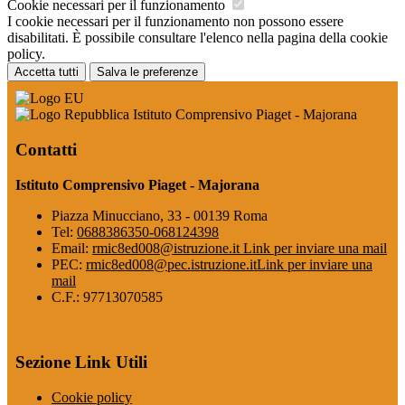
Cookie necessari per il funzionamento
I cookie necessari per il funzionamento non possono essere
disabilitati. È possibile consultare l'elenco nella pagina della cookie
policy.
Accetta tutti
Salva le preferenze
Istituto Comprensivo Piaget - Majorana
Contatti
Istituto Comprensivo Piaget - Majorana
Piazza Minucciano, 33 - 00139 Roma
Tel:
0688386350-068124398
Email:
rmic8ed008@istruzione.it
Link per inviare una mail
PEC:
rmic8ed008@pec.istruzione.it
Link per inviare una
mail
C.F.: 97713070585
Sezione Link Utili
Cookie policy