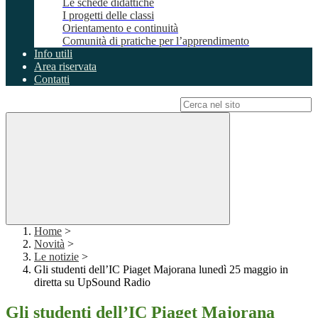
Le schede didattiche
I progetti delle classi
Orientamento e continuità
Comunità di pratiche per l’apprendimento
Info utili
Area riservata
Contatti
Campo di ricerca per le pagine del sito
Home
>
Novità
>
Le notizie
>
Gli studenti dell’IC Piaget Majorana lunedì 25 maggio in
diretta su UpSound Radio
Gli studenti dell’IC Piaget Majorana