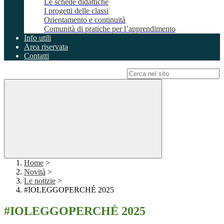
Le schede didattiche
I progetti delle classi
Orientamento e continuità
Comunità di pratiche per l’apprendimento
Info utili
Area riservata
Contatti
Campo di ricerca per le pagine del sito
Home
>
Novità
>
Le notizie
>
#IOLEGGOPERCHÉ 2025
#IOLEGGOPERCHÉ 2025