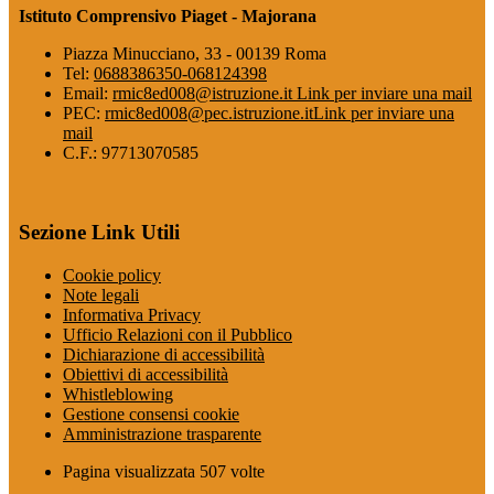
Istituto Comprensivo Piaget - Majorana
Piazza Minucciano, 33 - 00139 Roma
Tel:
0688386350-068124398
Email:
rmic8ed008@istruzione.it
Link per inviare una mail
PEC:
rmic8ed008@pec.istruzione.it
Link per inviare una
mail
C.F.: 97713070585
Sezione Link Utili
Cookie policy
Note legali
Informativa Privacy
Ufficio Relazioni con il Pubblico
Dichiarazione di accessibilità
Obiettivi di accessibilità
Whistleblowing
Gestione consensi cookie
Amministrazione trasparente
Pagina visualizzata
507
volte