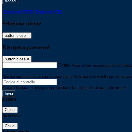
-
Entra con SPID
Entra con CIE
Seleziona utente
button close
×
Recupero password
button close
×
E-mail
Verrà inviato un messaggio all'indirizz
Non hai una e-mail associata al nome utente? Effettua il reset della password tram
E-mail inviata, si prega di controllare la casella di posta elettronica!
Errore
Chiudi
Successo
Chiudi
Informazione