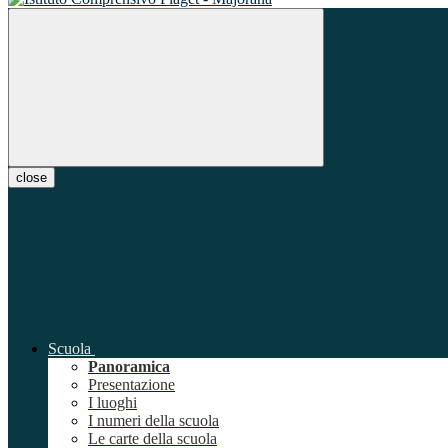
close
Scuola
Panoramica
Presentazione
I luoghi
I numeri della scuola
Le carte della scuola