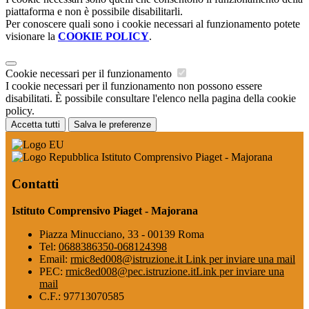
piattaforma e non è possibile disabilitarli.
Per conoscere quali sono i cookie necessari al funzionamento potete
visionare la
COOKIE POLICY
.
Cookie necessari per il funzionamento
I cookie necessari per il funzionamento non possono essere
disabilitati. È possibile consultare l'elenco nella pagina della cookie
policy.
Accetta tutti
Salva le preferenze
Istituto Comprensivo Piaget - Majorana
Contatti
Istituto Comprensivo Piaget - Majorana
Piazza Minucciano, 33 - 00139 Roma
Tel:
0688386350-068124398
Email:
rmic8ed008@istruzione.it
Link per inviare una mail
PEC:
rmic8ed008@pec.istruzione.it
Link per inviare una
mail
C.F.: 97713070585