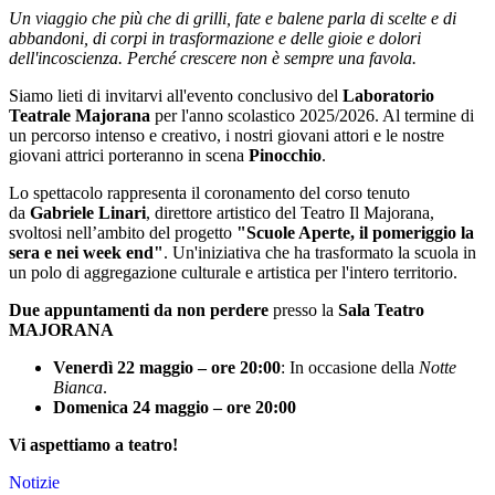
Un viaggio che più che di grilli, fate e balene parla di scelte e di
abbandoni, di corpi in trasformazione e delle gioie e dolori
dell'incoscienza. Perché crescere non è sempre una favola.
Siamo lieti di invitarvi all'evento conclusivo del
Laboratorio
Teatrale Majorana
per l'anno scolastico 2025/2026. Al termine di
un percorso intenso e creativo, i nostri giovani attori e le nostre
giovani attrici porteranno in scena
Pinocchio
.
Lo spettacolo rappresenta il coronamento del corso tenuto
da
Gabriele Linari
, direttore artistico del Teatro Il Majorana,
svoltosi nell’ambito del progetto
"Scuole Aperte, il pomeriggio la
sera e nei week end"
. Un'iniziativa che ha trasformato la scuola in
un polo di aggregazione culturale e artistica per l'intero territorio.
Due appuntamenti da non perdere
presso la
Sala Teatro
MAJORANA
Venerdì 22 maggio – ore 20:00
: In occasione della
Notte
Bianca
.
Domenica 24 maggio – ore 20:00
Vi aspettiamo a teatro!
Notizie