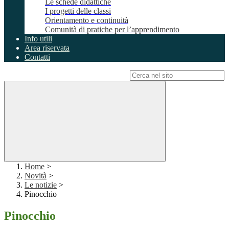
Le schede didattiche
I progetti delle classi
Orientamento e continuità
Comunità di pratiche per l’apprendimento
Info utili
Area riservata
Contatti
Campo di ricerca per le pagine del sito
Home
>
Novità
>
Le notizie
>
Pinocchio
Pinocchio