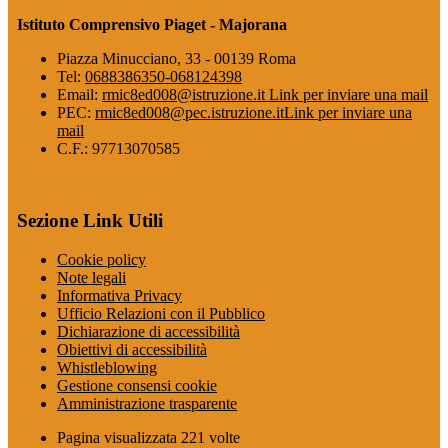
Istituto Comprensivo Piaget - Majorana
Piazza Minucciano, 33 - 00139 Roma
Tel:
0688386350-068124398
Email:
rmic8ed008@istruzione.it
Link per inviare una mail
PEC:
rmic8ed008@pec.istruzione.it
Link per inviare una
mail
C.F.: 97713070585
Sezione Link Utili
Cookie policy
Note legali
Informativa Privacy
Ufficio Relazioni con il Pubblico
Dichiarazione di accessibilità
Obiettivi di accessibilità
Whistleblowing
Gestione consensi cookie
Amministrazione trasparente
Pagina visualizzata
221
volte