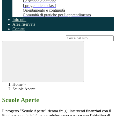
Le schede didattiche
I progetti delle classi
Orientamento e continuità
Comunità di pratiche per l’apprendimento
Info utili
Area riservata
Contatti
Campo di ricerca per le pagine del sito
Home
>
Scuole Aperte
Scuole Aperte
Il progetto "Scuole Aperte" rientra fra gli interventi finanziati con il
Fondo nazionale inbfanzia e adolescenza e nasce con l'obiettivo di