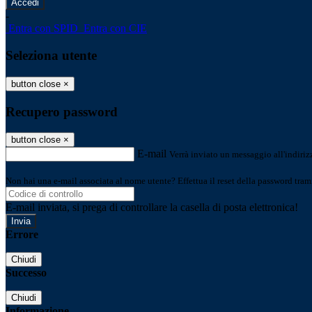
-
Entra con SPID
Entra con CIE
Seleziona utente
button close
×
Recupero password
button close
×
E-mail
Verrà inviato un messaggio all'indirizz
Non hai una e-mail associata al nome utente? Effettua il reset della password tram
E-mail inviata, si prega di controllare la casella di posta elettronica!
Errore
Chiudi
Successo
Chiudi
Informazione