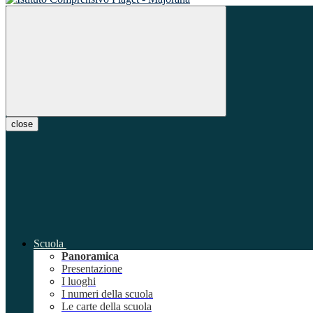
close
Scuola
Panoramica
Presentazione
I luoghi
I numeri della scuola
Le carte della scuola