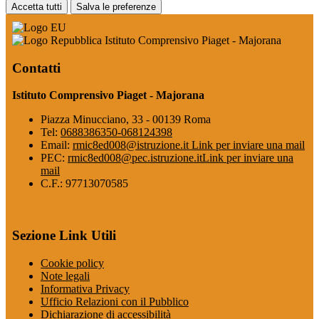
Accetta tutti
Salva le preferenze
Istituto Comprensivo Piaget - Majorana
Contatti
Istituto Comprensivo Piaget - Majorana
Piazza Minucciano, 33 - 00139 Roma
Tel:
0688386350-068124398
Email:
rmic8ed008@istruzione.it
Link per inviare una mail
PEC:
rmic8ed008@pec.istruzione.it
Link per inviare una
mail
C.F.: 97713070585
Sezione Link Utili
Cookie policy
Note legali
Informativa Privacy
Ufficio Relazioni con il Pubblico
Dichiarazione di accessibilità