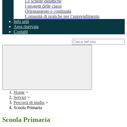
Le schede didattiche
I progetti delle classi
Orientamento e continuità
Comunità di pratiche per l’apprendimento
Info utili
Area riservata
Contatti
Campo di ricerca per le pagine del sito
Home
>
Servizi
>
Percorsi di studio
>
Scuola Primaria
Scuola Primaria