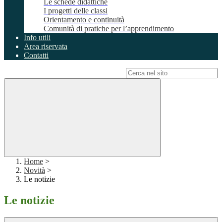
Le schede didattiche
I progetti delle classi
Orientamento e continuità
Comunità di pratiche per l’apprendimento
Info utili
Area riservata
Contatti
Campo di ricerca per le pagine del sito
Home
>
Novità
>
Le notizie
Le notizie