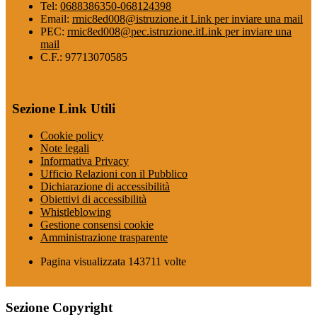
Tel:
0688386350-068124398
Email:
rmic8ed008@istruzione.it
Link per inviare una mail
PEC:
rmic8ed008@pec.istruzione.it
Link per inviare una
mail
C.F.: 97713070585
Sezione Link Utili
Cookie policy
Note legali
Informativa Privacy
Ufficio Relazioni con il Pubblico
Dichiarazione di accessibilità
Obiettivi di accessibilità
Whistleblowing
Gestione consensi cookie
Amministrazione trasparente
Pagina visualizzata
143711
volte
Sezione Copyright