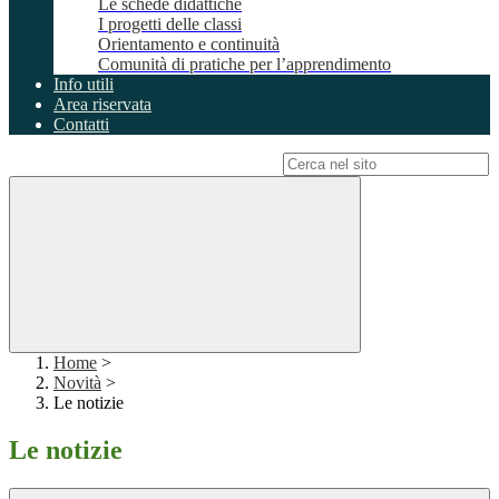
Le schede didattiche
I progetti delle classi
Orientamento e continuità
Comunità di pratiche per l’apprendimento
Info utili
Area riservata
Contatti
Campo di ricerca per le pagine del sito
Home
>
Novità
>
Le notizie
Le notizie