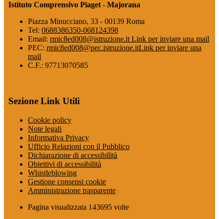
Istituto Comprensivo Piaget - Majorana
Piazza Minucciano, 33 - 00139 Roma
Tel:
0688386350-068124398
Email:
rmic8ed008@istruzione.it
Link per inviare una mail
PEC:
rmic8ed008@pec.istruzione.it
Link per inviare una
mail
C.F.: 97713070585
Sezione Link Utili
Cookie policy
Note legali
Informativa Privacy
Ufficio Relazioni con il Pubblico
Dichiarazione di accessibilità
Obiettivi di accessibilità
Whistleblowing
Gestione consensi cookie
Amministrazione trasparente
Pagina visualizzata
143695
volte